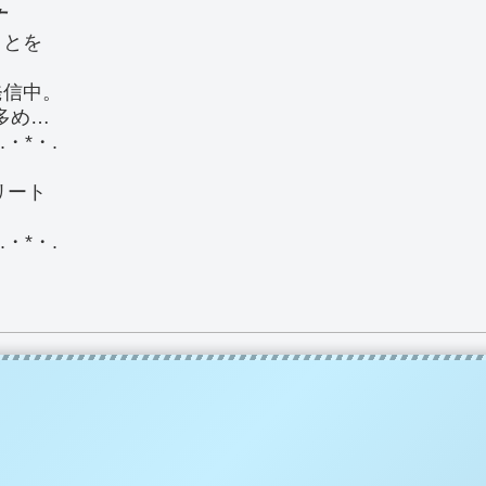
す
ことを
発信中。
連多め…
.・*・.
エリート
.・*・.