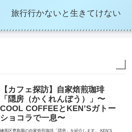
旅行行かないと生きてけない
【カフェ探訪】自家焙煎珈琲
「隠房（かくれんぼう）」〜
COOL COFFEEとKEN’Sガトー
ショコラで一息〜
練馬区豊島園の自家焙煎珈琲「隠房」を紹介します。 KEN'S