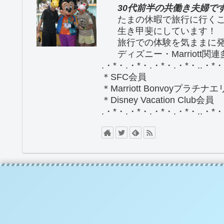
30代前半の共働き夫婦で
たまの休暇で旅行に行く
生き甲斐にしています！
旅行での体験を気ままに
ディズニー・Marriott関
.・*・.・*・.・*・.・*・..・*・
＊SFC会員
＊Marriott Bonvoyプラチナ
＊Disney Vacation Club会員
.・*・.・*・.・*・.・*・..・*・