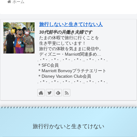
ホーム
旅行しないと生きてけない人
30代前半の共働き夫婦です
たまの休暇で旅行に行くことを
生き甲斐にしています！
旅行での体験を気ままに発信中。
ディズニー・Marriott関連多め…
.・*・.・*・.・*・.・*・..・*・.・*・.
＊SFC会員
＊Marriott Bonvoyプラチナエリート
＊Disney Vacation Club会員
.・*・.・*・.・*・.・*・..・*・.・*・.
旅行行かないと生きてけない