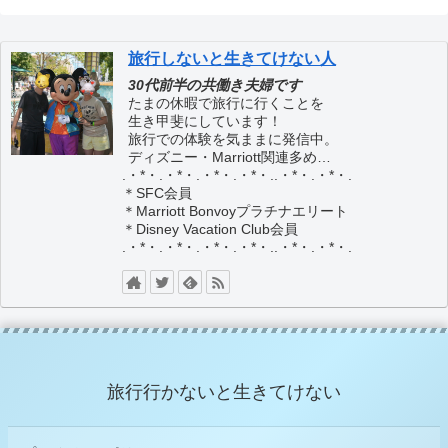
旅行しないと生きてけない人
30代前半の共働き夫婦です
たまの休暇で旅行に行くことを
生き甲斐にしています！
旅行での体験を気ままに発信中。
ディズニー・Marriott関連多め…
.・*・.・*・.・*・.・*・..・*・.・*・.
＊SFC会員
＊Marriott Bonvoyプラチナエリート
＊Disney Vacation Club会員
.・*・.・*・.・*・.・*・..・*・.・*・.
旅行行かないと生きてけない