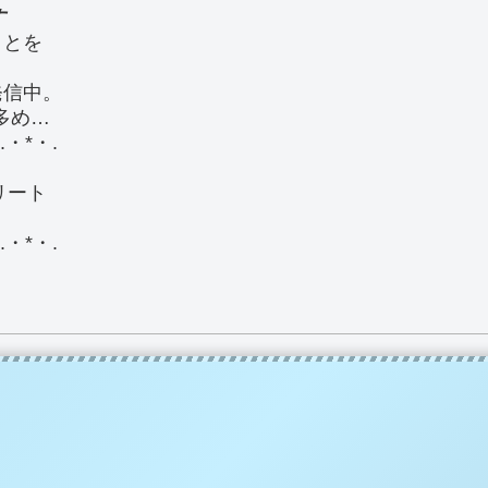
す
ことを
発信中。
連多め…
.・*・.
エリート
.・*・.