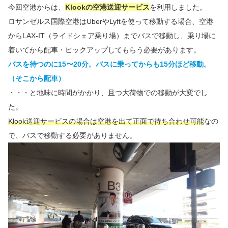
今回空港からは、
Klookの空港送迎サービス
を利用しました。
ロサンゼルス国際空港はUberやLyftを使って移動する場合、空港
からLAX-IT（ライドシェア乗り場）までバスで移動し、乗り場に
着いてから配車・ピックアップしてもらう必要があります。
バスを待つのに15〜20分。バスに乗ってからも15分ほど移動。
（そこから配車）
・・・と地味に時間がかかり、且つ大荷物での移動が大変でし
た。
Klook送迎サービスの場合は空港を出て正面で待ち合わせ可能
なの
で、バスで移動する必要がありません。