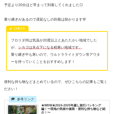
予定より20分ほど早まって到着してくれました◎
乗り継ぎがあるので遅延なしの到着は助かります💯
フロリダ州は気温が20度以上とあたたかい地域でした
が、
シカゴは氷点下になる程寒い地域です。
乗り継ぎ中も寒いので、ウルトラライトダウン等アウタ
ーを持っていくことをおすすめします！
便利な持ち物などまとめているので、ぜひこちらの記事もご覧く
ださい！
★WDW★2024-2025年越し旅行パッキング
編！〜現地の気候や服装・便利な持ち物など紹
介！〜