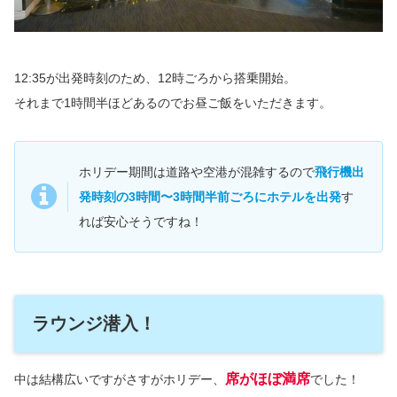
12:35が出発時刻のため、12時ごろから搭乗開始。
それまで1時間半ほどあるのでお昼ご飯をいただきます。
ホリデー期間は道路や空港が混雑するので
飛行機出
発時刻の3時間〜3時間半前ごろにホテルを出発
す
れば安心そうですね！
ラウンジ潜入！
席がほぼ満席
中は結構広いですがさすがホリデー、
でした！