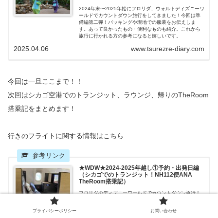
2024年末〜2025年始にフロリダ、ウォルトディズニーワ
ールドでカウントダウン旅行をしてきました！今回は準
備編第二弾！パッキングや現地での服装をお伝えしま
す。あって良かったもの・便利なものも紹介。これから
旅行に行かれる方の参考になると嬉しいです。
2025.04.06
www.tsurezre-diary.com
今回は一旦ここまで！！
次回はシカゴ空港でのトランジット、ラウンジ、帰りのTheRoom
搭乗記をまとめます！
行きのフライトに関する情報はこちら
★WDW★2024-2025年越し①予約・出発日編
（シカゴでのトランジット！NH112便ANA
TheRoom搭乗記）
フロリダのディズニーワールドでカウントダウン旅行！
初のフロリダ旅、記録を残しています。今回はANA The
Room搭乗記・アップグレードについて・シカゴオヘア空
プライバシーポリシー
お問い合わせ
港でのトランジットに�いてまとめました！