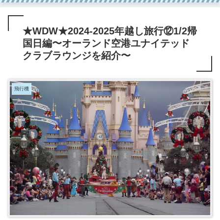
★WDW★2024-2025年越し旅行⑫1/2帰
国日編〜オーランド空港ユナイテッド
クラブラウンジを紹介〜
飛行機