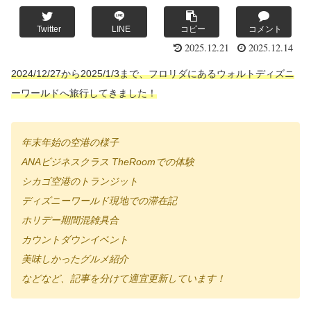
Twitter
LINE
コピー
コメント
2025.12.21
2025.12.14
2024/12/27から2025/1/3まで、フロリダにあるウォルトディズニ
ーワールドへ旅行してきました！
年末年始の空港の様子
ANAビジネスクラス TheRoomでの体験
シカゴ空港のトランジット
ディズニーワールド現地での滞在記
ホリデー期間混雑具合
カウントダウンイベント
美味しかったグルメ紹介
などなど、記事を分けて適宜更新しています！