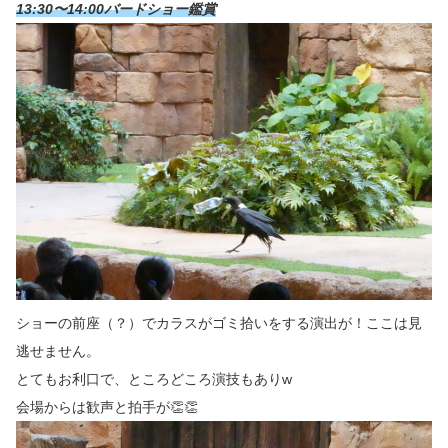
13:30〜14:00バードショー鑑賞
ショーの前座（？）でカラスがゴミ拾いをする演出が！ここは見
逃せません。
とてもお利口で、ところどころ演技もありw
会場からは歓声と拍手が👏👏