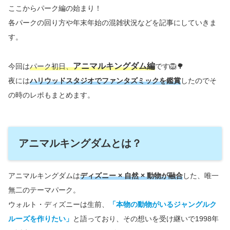
ここからパーク編の始まり！
各パークの回り方や年末年始の混雑状況などを記事にしていきま
す。
アニマルキングダム編
今回は
パーク初日、
です🦁🌳
夜には
ハリウッドスタジオでファンタズミックを鑑賞
したのでそ
の時のレポもまとめます。
アニマルキングダムとは？
アニマルキングダムは
ディズニー × 自然 × 動物が融合
した、唯一
無二のテーマパーク。
ウォルト・ディズニーは生前、
「本物の動物がいるジャングルク
ルーズを作りたい」
と語っており、その想いを受け継いで1998年