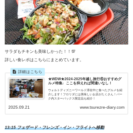
サラダもチキンも美味しかった！！💯
詳しい食レポはこちらにまとめています。
★WDW★2024-2025年越し旅行⑥おすすめグ
ルメ特集♩ここを抑えれば間違いなし！
ウォルトディズニーワールド滞在中に食べたグルメを紹
介します！フロリダには美味しいお店がたくさん！パー
ク内スターバックス限定品も紹介！
2025.09.21
www.tsurezre-diary.com
13:15 フェザード・フレンズ・イン・フライトへ移動