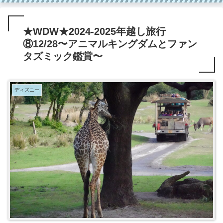
★WDW★2024-2025年越し旅行
⑧12/28〜アニマルキングダムとファン
タズミック鑑賞〜
ディズニー