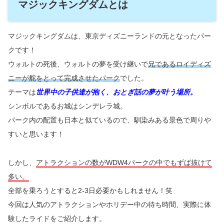
マジックキングダムとは
マジックキングダムは、東京ディズニーランドの元となったパー
クです！
ウォルトの死後、ウォルトの夢を受け継いで
兄であるロイディズ
ニーが舵をとって完成させたパーク
でした。
テーマは
世界中の子供達が抱く、おとぎ話の夢が叶う場所。
シンボルであるお城はシンデレラ城。
パーク内の配置も日本と似ているので、馴染みある景色で周りや
すいと思います！
しかし、
アトラクションの数がWDW4パークの中でもずば抜けて
多い。
全部を乗ろうとすると2-3日必要かもしれません！笑
今回は人気のアトラクションやホリデー中の待ち時間、実際に体
験したライドをご紹介します。