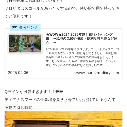
（持ち物編にも記載しています）
フロリダはスコールがあったりするので、使い捨て用で持ってお
くと便利です！
★WDW★2024-2025年越し旅行パッキング
編！〜現地の気候や服装・便利な持ち物など紹
介！〜
2024年末〜2025年始にフロリダ、ウォルトディズニーワ
ールドでカウントダウン旅行をしてきました！今回は準
備編第二弾！パッキングや現地での服装をお伝えしま
す。あって良かったもの・便利なものも紹介。これから
旅行に行かれる方の参考になると嬉しいです。
2025.04.06
www.tsurezre-diary.com
Qラインが可愛すぎます！！🐸👑
ティアナズフードの仕事場を見学させていただけているなんて…
感動の待ち時間。