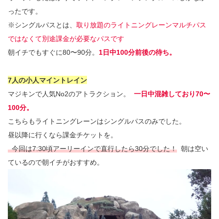
ったです。
※シングルパスとは、
取り放題のライトニングレーンマルチパス
ではなくて別途課金が必要なパスです
朝イチでもすぐに80〜90分。
1日中100分前後の待ち。
7人の小人マイントレイン
マジキンで人気No2のアトラクション。
一日中混雑しており70〜
100分。
こちらもライトニングレーンはシングルパスのみでした。
昼以降に行くなら課金チケットを。
今回は7:30頃アーリーインで直行したら30分でした！
朝は空い
ているので朝イチがおすすめ。