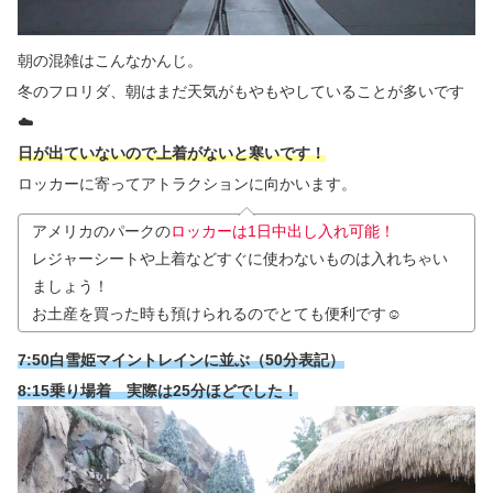
朝の混雑はこんなかんじ。
冬のフロリダ、朝はまだ天気がもやもやしていることが多いです
☁️
日が出ていないので上着がないと寒いです！
ロッカーに寄ってアトラクションに向かいます。
アメリカのパークの
ロッカーは1日中出し入れ可能！
レジャーシートや上着などすぐに使わないものは入れちゃい
ましょう！
お土産を買った時も預けられるのでとても便利です☺️
7:50白雪姫マイントレインに並ぶ（50分表記）
8:15乗り場着 実際は25分ほどでした！