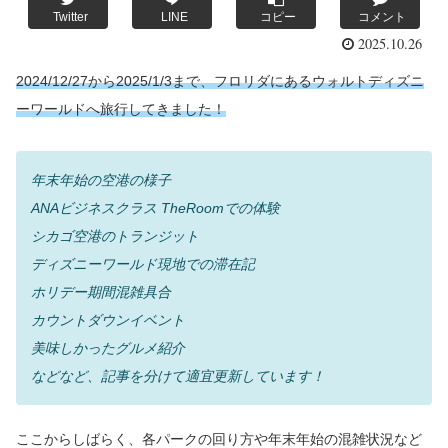
Twitter
LINE
コピー
コメント
2025.10.26
2024/12/27から2025/1/3まで、フロリダにあるウォルトディズニ
ーワールドへ旅行してきました！
年末年始の空港の様子
ANAビジネスクラス TheRoomでの体験
シカゴ空港のトランジット
ディズニーワールド現地での滞在記
ホリデー期間混雑具合
カウントダウンイベント
美味しかったグルメ紹介
などなど、記事を分けて適宜更新しています！
ここからしばらく、各パークの回り方や年末年始の混雑状況など